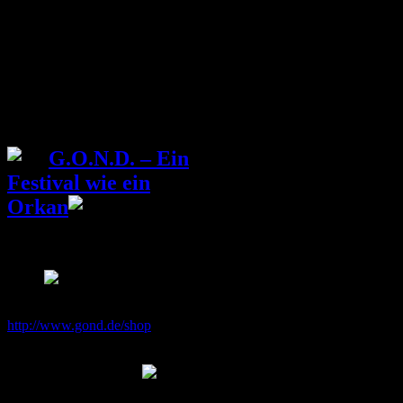
VVK – 12€
AK – 15€
Doors – 19:30 Uhr
+++ G.O.N.D 2022 +++
G.O.N.D. – Ein
Festival wie ein
Orkan
Wir freuen uns, ein Teil dieses
extrem geilen LineUp’s sein zu
dürfen
Holt euch Tickets:
http://www.gond.de/shop
Wir sehen uns am Donnerstag
13:00 Uhr Indoor Stage