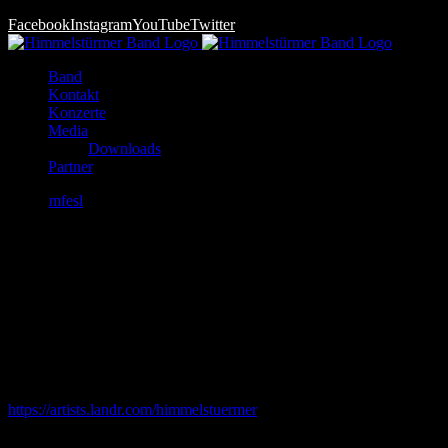
Facebook
Instagram
YouTube
Twitter
Band
Kontakt
Konzerte
Media
Downloads
Partner
News
mfesl
2021-01-04T18:57:59+00:00
+++ Want You Bad
+++
+++ WANT YOU BAD +++
Erscheint am 19.05.2023
Hier der Link zum PreSave
https://artists.landr.com/himmelstuermer