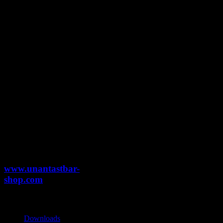
Am Freitag
den 18.11.22
in
Geiselwind.
Danke an
Unantastbar
für die
Einladung!
Wir freuen uns
und haben
richtig Bock!😎
Tickets unter:
www.unantastbar-
shop.com
Downloads