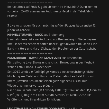
—————————————————
Ihr habt Bock auf Rock & geht ab wenn ihr Metal hört? Dann kommt
vorbei am 24.09. zum ersten Rock meets Metal in der Tabakfabrik
Passau!
3 Live Acts hauen für euch mächtig auf den Putz, es ist garantiert für
jeden was dabei!
HIMMELSTÜRMER – ROCK
aus Breitenberg
Himmelstürmer ist eine Rockband aus Breitenberg in Niederbayern.
Ihre Lieder reichen vom harten Rock zu gefühlvollen Balladen. Eine
Band mit Herz und klarer Sicht zu den Problemen der Gesellschaft.
—————————————————
FATAL ERROR – BAVARIAN SCHUBCORE
aus Rosenheim
Für kraftvolle Live-Shows und reichlich Bewegung in der Moshpit
stehen Fatal Error aus Rosenheim.
Seit 2013 spielt die fünfköpfige Kombo eine abwechslungsreiche
Mischung aus Metal und Hardcore. Dabei gelingt es Fatal Error mit
Ihrem „Bavarian Schubcore“ einen ganz eigenen Musiktil mit
Wiedererkennungswert zu prägen.
Nach dem Debütalbum „If Anybody Falls…“ (2016) und der EP „Morality
Dies“ (2017) folgte mit dem Album „Saviors“ im Januar 2022 die
Veröffentlichung ihres dritten Tonträgers.
—————————————————
LEVIATHAN RISING – STONER DOOM METAL
aus Passau