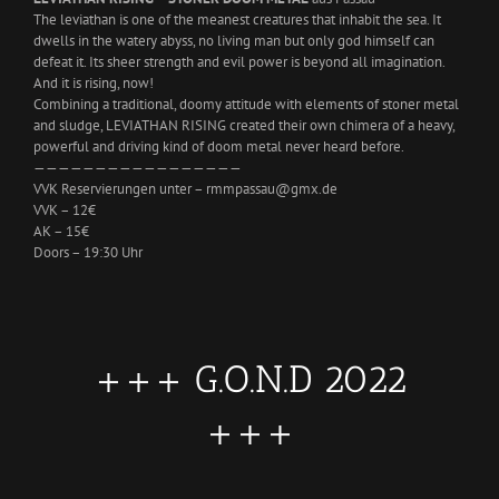
The leviathan is one of the meanest creatures that inhabit the sea. It
dwells in the watery abyss, no living man but only god himself can
defeat it. Its sheer strength and evil power is beyond all imagination.
And it is rising, now!
Combining a traditional, doomy attitude with elements of stoner metal
and sludge, LEVIATHAN RISING created their own chimera of a heavy,
powerful and driving kind of doom metal never heard before.
—————————————————
VVK Reservierungen unter – rmmpassau@gmx.de
VVK – 12€
AK – 15€
Doors – 19:30 Uhr
+++ G.O.N.D 2022
+++